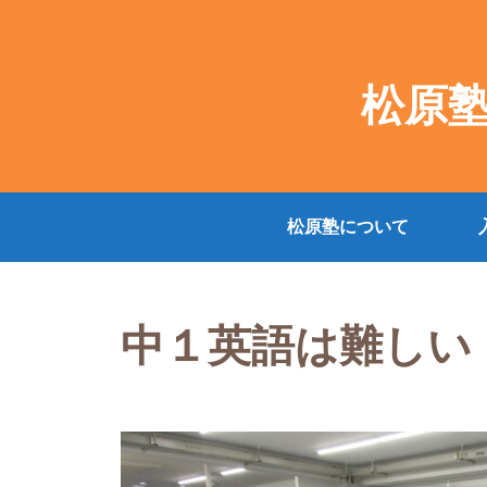
松原
松原塾について
中１英語は難しい