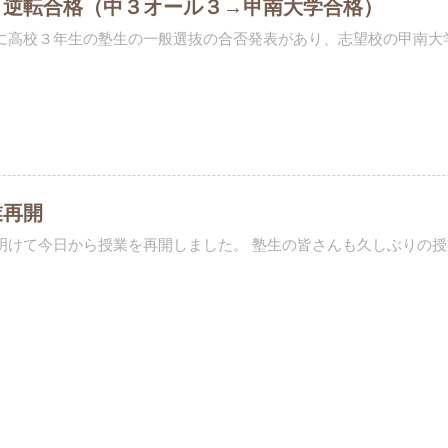
・逆転合格（中３オール３→甲南大学合格）
に高校３年生の塾生の一般選抜の合否発表があり、志望校の甲南大学合
業再開
明けて今日から授業を再開しました。 塾生の皆さんも久しぶりの授業