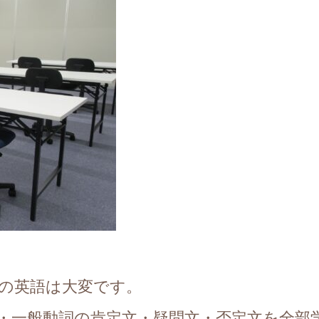
の英語は大変です。
e動詞・一般動詞の肯定文・疑問文・否定文を全