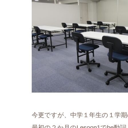
今更ですが、中学１年生の１学期
最初の２か月のLesoon1でb