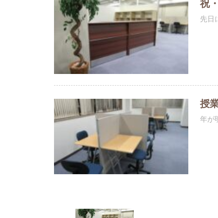
祝
先日
授
年が