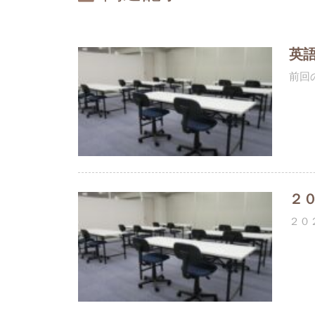
英
前回
２
２０