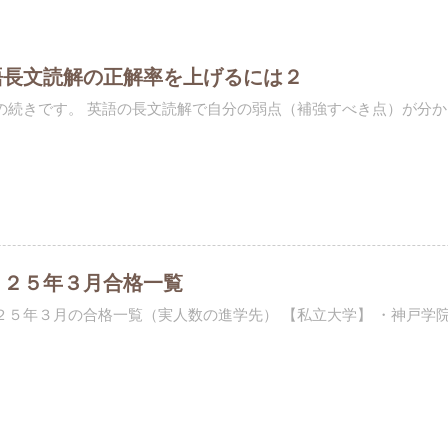
語長文読解の正解率を上げるには２
の続きです。 英語の長文読解で自分の弱点（補強すべき点）が分かっ
０２５年３月合格一覧
２５年３月の合格一覧（実人数の進学先） 【私立大学】 ・神戸学院大学