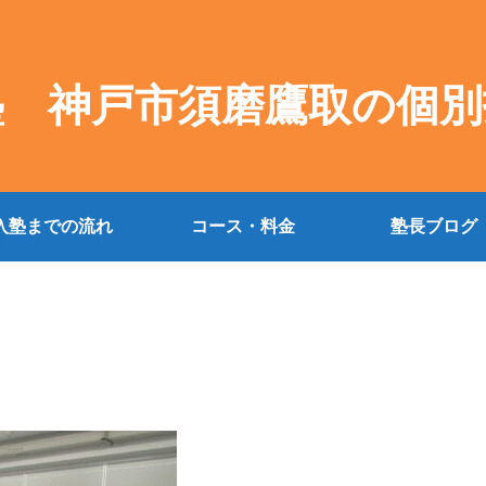
塾 神戸市須磨鷹取の個別
入塾までの流れ
コース・料金
塾長ブログ