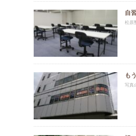
自
松原
も
写真