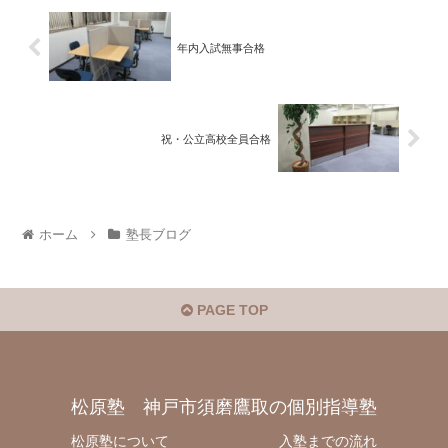
年内入試無事合格
祝・公立高校全員合格
ホーム
塾長ブログ
PAGE TOP
松原塾 神戸市須磨鷹取の個別指導塾
松原塾について
入塾までの流れ