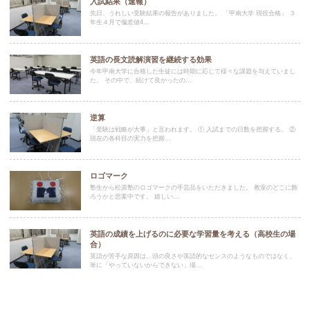
入試結果（速報）
先日、うれしい受験結果の報告がありました。 「甲南大学 現役合格」 ３
年生４月で偏差値4...
英語の長文読解演習を継続する効果
今年甲南大学に合格した生徒には時期に応じて様々な課題を与えていまし
た。 その中で、続けて良かったの...
逆算
「受験は戦略が大事」と言われます。 ① 入試までの日数を把握する。 ②
現在の各科目の実力を把握...
ロゴマーク
塾生から松原塾のロゴマークの手芸品をいただきました。 教室のどこに飾
ろうかと思案中です。 嬉しい...
英語の成績を上げるのに必要な学習量を考える（高校生の場
合）
英語が苦手な原因は、頭の良さや英語的なセンスのようなものではなく、
単に「やっていないからできない」場...