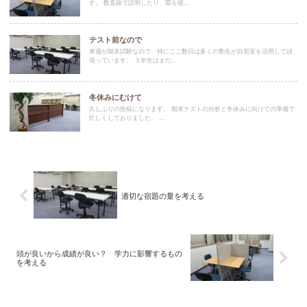
す。 数直線で説明したり、図を描...
テスト前なので
来週が期末試験なので、特にここ数日は多くの塾生が自習室を活用して頑
張っています。 ３年生はまだ...
冬休みにむけて
久しぶりの投稿になります。 期末テストの分析と冬休みに向けての準備で
忙しくしておりました。 ...
適切な宿題の量を考える
頭が良いから成績が良い？ 学力に影響するもの
を考える