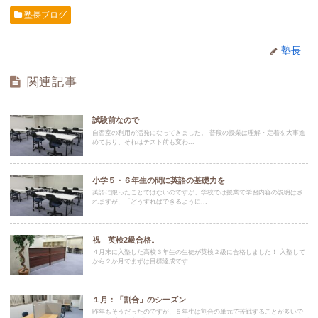
塾長ブログ
塾長
関連記事
試験前なので
自習室の利用が活発になってきました。 普段の授業は理解・定着を大事進
めており、それはテスト前も変わ...
小学５・６年生の間に英語の基礎力を
英語に限ったことではないのですが、学校では授業で学習内容の説明はさ
れますが、「どうすればできるように...
祝 英検2級合格。
４月末に入塾した高校３年生の生徒が英検２級に合格しました！ 入塾して
から２か月でまずは目標達成です...
１月：「割合」のシーズン
昨年もそうだったのですが、５年生は割合の単元で苦戦することが多いで