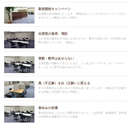
新規開校キャンペーン
松原塾は本日開校いたします。 開校記念として３つのキャンペーンを行い
ますのでこの機会にぜひご利用く...
自習室の座席、増設
３か月前の夏休み中の話になるのですが、塾生の増加に伴って自習室の座
席を増やしています。 普段か...
算数・数学はあせらない
文章問題で理解ができないときに、とりあえず「６０÷８」や「７０×０．
８」のように数字を組み合わせて式...
黒（不正解）を白（正解）に変える
中３の受験生は入試に向けて演習を繰り返しています。 現時点で①正解で
きる問題と②正解できない問題が...
春休みの収穫
新年度が始まってから２週間が経ちました。 入試対策、春期講習、新年度
の時間割の調整等でブログの更新...