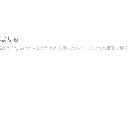
算よりも
+28のような２けた＋２けたのたし算について、①いつも筆算で解く 