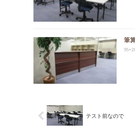
筆
95
テスト前なので