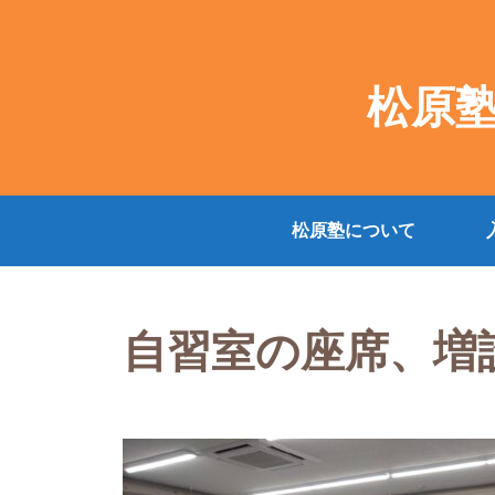
松原
松原塾について
自習室の座席、増