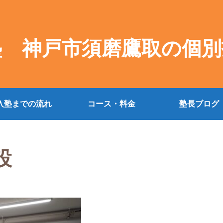
塾 神戸市須磨鷹取の個別
入塾までの流れ
コース・料金
塾長ブログ
設