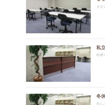
２０
私
中学
冬
久し