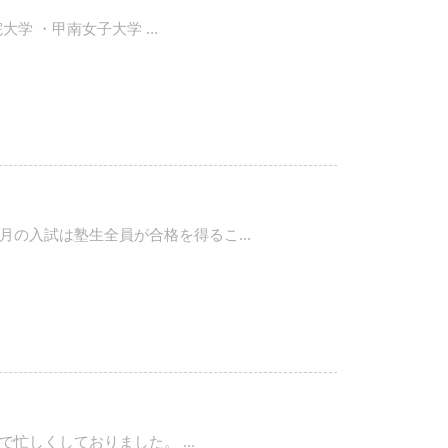
 ・甲南女子大学 ...
の入試は塾生全員が合格を得るこ...
忙しくしておりました。 ...