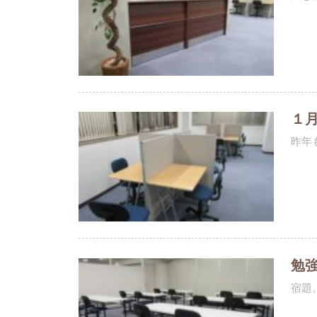
１
昨年
勉
宿題