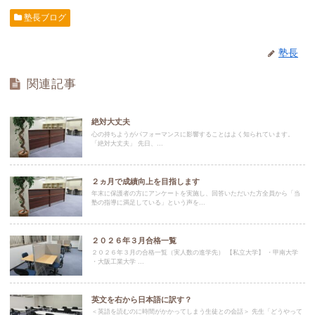
塾長ブログ
塾長
関連記事
絶対大丈夫
心の持ちようがパフォーマンスに影響することはよく知られています。
「絶対大丈夫」 先日、...
２ヵ月で成績向上を目指します
年末に保護者の方にアンケートを実施し、回答いただいた方全員から「当
塾の指導に満足している」という声を...
２０２６年３月合格一覧
２０２６年３月の合格一覧（実人数の進学先） 【私立大学】 ・甲南大学
・大阪工業大学 ...
英文を右から日本語に訳す？
＜英語を読むのに時間がかかってしまう生徒との会話＞ 先生「どうやって