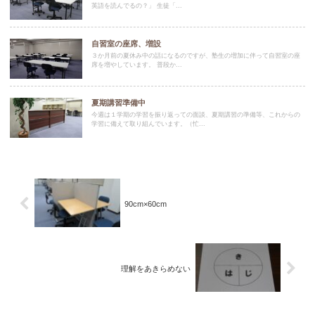
英語を読んでるの？」 生徒「...
自習室の座席、増設
３か月前の夏休み中の話になるのですが、塾生の増加に伴って自習室の座
席を増やしています。 普段か...
夏期講習準備中
今週は１学期の学習を振り返っての面談、夏期講習の準備等、これからの
学習に備えて取り組んでいます。（忙...
90cm×60cm
理解をあきらめない