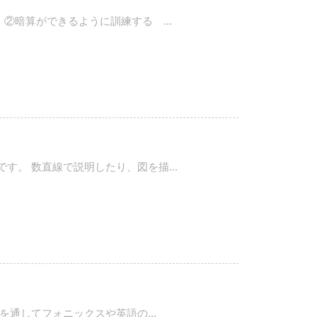
②暗算ができるように訓練する ...
。 数直線で説明したり、図を描...
通してフォニックスや英語の...