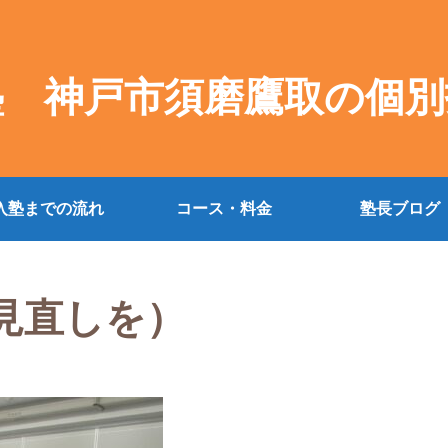
塾 神戸市須磨鷹取の個別
入塾までの流れ
コース・料金
塾長ブログ
見直しを）