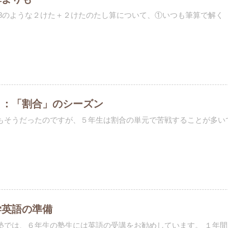
+28のような２けた＋２けたのたし算について、①いつも筆算で解く 
月：「割合」のシーズン
もそうだったのですが、５年生は割合の単元で苦戦することが多いです
学英語の準備
塾では、６年生の塾生には英語の受講をお勧めしています。 １年間を