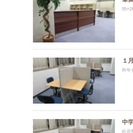
95
１
昨年
中
松原