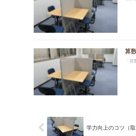
算
「算
学力向上のコツ（取