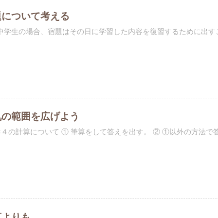
題について考える
中学生の場合、宿題はその日に学習した内容を復習するために出すこと
九の範囲を広げよう
×４の計算について ① 筆算をして答えを出す。 ② ①以外の方法で答えを
算よりも