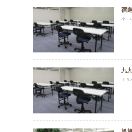
宿
小・
九
１３
筆